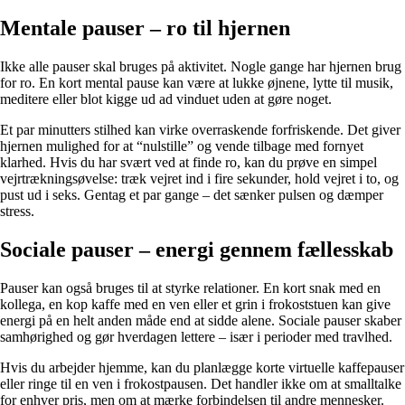
Mentale pauser – ro til hjernen
Ikke alle pauser skal bruges på aktivitet. Nogle gange har hjernen brug
for ro. En kort mental pause kan være at lukke øjnene, lytte til musik,
meditere eller blot kigge ud ad vinduet uden at gøre noget.
Et par minutters stilhed kan virke overraskende forfriskende. Det giver
hjernen mulighed for at “nulstille” og vende tilbage med fornyet
klarhed. Hvis du har svært ved at finde ro, kan du prøve en simpel
vejrtrækningsøvelse: træk vejret ind i fire sekunder, hold vejret i to, og
pust ud i seks. Gentag et par gange – det sænker pulsen og dæmper
stress.
Sociale pauser – energi gennem fællesskab
Pauser kan også bruges til at styrke relationer. En kort snak med en
kollega, en kop kaffe med en ven eller et grin i frokoststuen kan give
energi på en helt anden måde end at sidde alene. Sociale pauser skaber
samhørighed og gør hverdagen lettere – især i perioder med travlhed.
Hvis du arbejder hjemme, kan du planlægge korte virtuelle kaffepauser
eller ringe til en ven i frokostpausen. Det handler ikke om at smalltalke
for enhver pris, men om at mærke forbindelsen til andre mennesker.