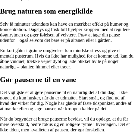
Brug naturen som energikilde
Selv få minutter udendørs kan have en mærkbar effekt på humør og
koncentration. Dagslys og frisk luft hjælper kroppen med at regulere
døgnrytmen og øger følelsen af velvære. Prøv at tage din pause
udenfor – også selvom det bare er på altanen eller i gården.
En kort gåtur i grønne omgivelser kan mindske stress og give et
mentalt pusterum. Hvis du ikke har mulighed for at komme ud, kan du
åbne vinduet, trække vejret dybt og lade blikket hvile på noget
naturligt – planter, himmel eller træer.
Gør pauserne til en vane
Det vigtigste er at gøre pauserne til en naturlig del af din dag – ikke
noget, du kun husker, når du er udmattet. Start småt, og find ud af,
hvad der virker for dig. Nogle har glæde af faste tidspunkter, andre af
at mærke efter og tage pauser, når kroppen kalder på det.
Når du begynder at bruge pauserne bevidst, vil du opdage, at du får
mere overskud, bedre fokus og en roligere rytme i hverdagen. Det er
ikke tiden, men kvaliteten af pausen, der gør forskellen.