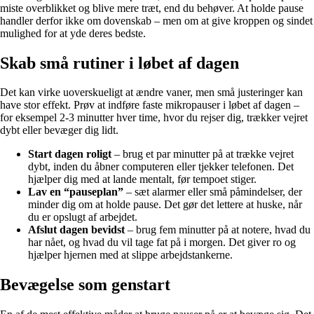
miste overblikket og blive mere træt, end du behøver. At holde pause
handler derfor ikke om dovenskab – men om at give kroppen og sindet
mulighed for at yde deres bedste.
Skab små rutiner i løbet af dagen
Det kan virke uoverskueligt at ændre vaner, men små justeringer kan
have stor effekt. Prøv at indføre faste mikropauser i løbet af dagen –
for eksempel 2-3 minutter hver time, hvor du rejser dig, trækker vejret
dybt eller bevæger dig lidt.
Start dagen roligt
– brug et par minutter på at trække vejret
dybt, inden du åbner computeren eller tjekker telefonen. Det
hjælper dig med at lande mentalt, før tempoet stiger.
Lav en “pauseplan”
– sæt alarmer eller små påmindelser, der
minder dig om at holde pause. Det gør det lettere at huske, når
du er opslugt af arbejdet.
Afslut dagen bevidst
– brug fem minutter på at notere, hvad du
har nået, og hvad du vil tage fat på i morgen. Det giver ro og
hjælper hjernen med at slippe arbejdstankerne.
Bevægelse som genstart