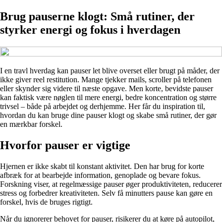
Brug pauserne klogt: Små rutiner, der
styrker energi og fokus i hverdagen
I en travl hverdag kan pauser let blive overset eller brugt på måder, der
ikke giver reel restitution. Mange tjekker mails, scroller på telefonen
eller skynder sig videre til næste opgave. Men korte, bevidste pauser
kan faktisk være nøglen til mere energi, bedre koncentration og større
trivsel – både på arbejdet og derhjemme. Her får du inspiration til,
hvordan du kan bruge dine pauser klogt og skabe små rutiner, der gør
en mærkbar forskel.
Hvorfor pauser er vigtige
Hjernen er ikke skabt til konstant aktivitet. Den har brug for korte
afbræk for at bearbejde information, genoplade og bevare fokus.
Forskning viser, at regelmæssige pauser øger produktiviteten, reducerer
stress og forbedrer kreativiteten. Selv få minutters pause kan gøre en
forskel, hvis de bruges rigtigt.
Når du ignorerer behovet for pauser, risikerer du at køre på autopilot,