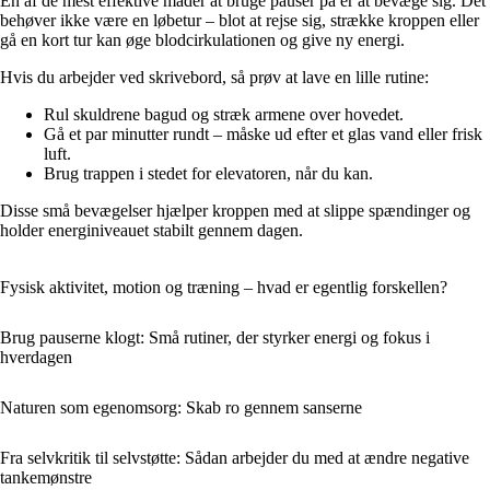
En af de mest effektive måder at bruge pauser på er at bevæge sig. Det
behøver ikke være en løbetur – blot at rejse sig, strække kroppen eller
gå en kort tur kan øge blodcirkulationen og give ny energi.
Hvis du arbejder ved skrivebord, så prøv at lave en lille rutine:
Rul skuldrene bagud og stræk armene over hovedet.
Gå et par minutter rundt – måske ud efter et glas vand eller frisk
luft.
Brug trappen i stedet for elevatoren, når du kan.
Disse små bevægelser hjælper kroppen med at slippe spændinger og
holder energiniveauet stabilt gennem dagen.
Fysisk aktivitet, motion og træning – hvad er egentlig forskellen?
Brug pauserne klogt: Små rutiner, der styrker energi og fokus i
hverdagen
Naturen som egenomsorg: Skab ro gennem sanserne
Fra selvkritik til selvstøtte: Sådan arbejder du med at ændre negative
tankemønstre